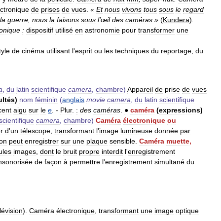
ectronique
de
prises
de
vues
.
«
Et
nous
vivons
tous
sous
le
regard
la
guerre
,
nous
la
faisons
sous
l
'
œil
des
caméras
»
(
Kundera
)
.
ronique
:
dispositif
utilisé
en
astronomie
pour
transformer
une
tyle
de
cinéma
utilisant
l
'
esprit
ou
les
techniques
du
reportage
,
du
a
,
du
latin
scientifique
camera
,
chambre
)
Appareil
de
prise
de
vues
ultés
)
nom
féminin
(
anglais
movie
camera
,
du
latin
scientifique
cent
aigu
sur
le
e
. -
Plur
.
:
des
caméras
.
●
caméra
(
expressions
)
scientifique
camera
,
chambre
)
Caméra
électronique
ou
r
d
'
un
télescope
,
transformant
l
'
image
lumineuse
donnée
par
on
peut
enregistrer
sur
une
plaque
sensible
.
Caméra
muette
,
ules
images
,
dont
le
bruit
propre
interdit
l
'
enregistrement
nsonorisée
de
façon
à
permettre
l
'
enregistrement
simultané
du
lévision
).
Caméra
électronique
,
transformant
une
image
optique