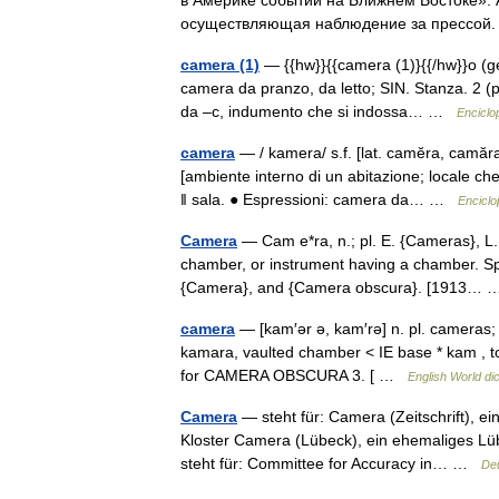
в Америке событий на Ближнем Востоке».
осуществляющая наблюдение за прессой
camera (1)
— {{hw}}{{camera (1)}{{/hw}}o (gen
camera da pranzo, da letto; SIN. Stanza. 2 (p
da –c, indumento che si indossa… …
Enciclop
camera
— / kamera/ s.f. [lat. camĕra, camăra v
[ambiente interno di un abitazione; locale 
‖ sala. ● Espressioni: camera da… …
Enciclo
Camera
— Cam e*ra, n.; pl. E. {Cameras}, L.
chamber, or instrument having a chamber. Sp
{Camera}, and {Camera obscura}. [1913…
camera
— [kam′ər ə, kam′rə] n. pl. cameras;
kamara, vaulted chamber < IE base * kam , to a
for CAMERA OBSCURA 3. [ …
English World di
Camera
— steht für: Camera (Zeitschrift), e
Kloster Camera (Lübeck), ein ehemaliges L
steht für: Committee for Accuracy in… …
Deu