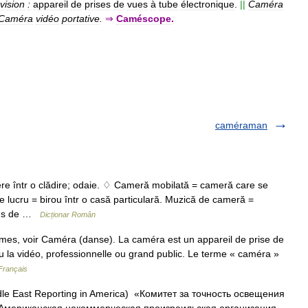
évision
:
appareil
de
prises
de
vues
à
tube
électronique
.
||
Caméra
Caméra
vidéo
portative
.
⇒
Caméscope
.
caméraman
re într o clădire; odaie. ♢ Cameră mobilată = cameră care se
e lucru = birou într o casă particulară. Muzică de cameră =
râns de …
Dicționar Român
es, voir Caméra (danse). La caméra est un appareil de prise de
u la vidéo, professionnelle ou grand public. Le terme « caméra »
Français
dle East Reporting in America) «Комитет за точность освещения