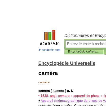
Dictionnaires et Ency
fr-academic.com
Encyclopédie Universelle
Encyclopédie Universelle
caméra
caméra
caméra
[
kamera
]
n
.
f
.
•
1838
;
angl
.
camera
«
appareil
de
photo
»;
l
♦
Appareil
cinématographique
de
prises
de
v
objectifs
d
'
une
caméra
.
Charger
une
caméra