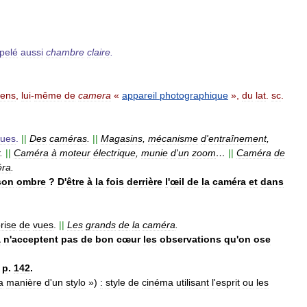
pelé
aussi
chambre
claire
.
sens
,
lui
-
même
de
camera
«
appareil
photographique
»,
du
lat
.
sc
.
vues
.
||
Des
caméras
.
||
Magasins
,
mécanisme
d
'
entraînement
,
.
||
Caméra
à
moteur
électrique
,
munie
d
'
un
zoom
…
||
Caméra
de
ra
.
son
ombre
?
D
'
être
à
la
fois
derrière
l
'
œil
de
la
caméra
et
dans
rise
de
vues
.
||
Les
grands
de
la
caméra
.
a
n
'
acceptent
pas
de
bon
cœur
les
observations
qu
'
on
ose
,
p
.
142
.
a
manière
d
'
un
stylo
»)
:
style
de
cinéma
utilisant
l
'
esprit
ou
les