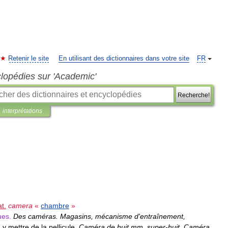
Retenir le site
En utilisant des dictionnaires dans votre site
FR
clopédies sur 'Academic'
Recherche!
interprétations
at
.
camera
«
chambre
»
ues
.
Des
caméras
.
Magasins
,
mécanisme
d
'
entraînement
,
,
y
mettre
de
la
pellicule
.
Caméra
de
huit
mm
,
super
-
huit
.
Caméra