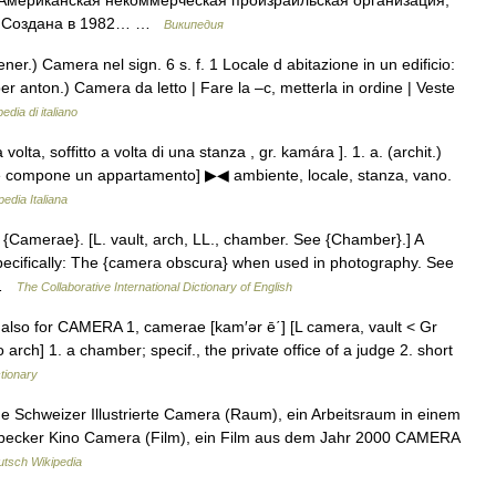
 Американская некоммерческая произраильская организация,
. Создана в 1982… …
Википедия
er.) Camera nel sign. 6 s. f. 1 Locale d abitazione in un edificio:
er anton.) Camera da letto | Fare la –c, metterla in ordine | Veste
edia di italiano
olta, soffitto a volta di una stanza , gr. kamára ]. 1. a. (archit.)
che compone un appartamento] ▶◀ ambiente, locale, stanza, vano.
pedia Italiana
 {Camerae}. [L. vault, arch, LL., chamber. See {Chamber}.] A
ecifically: The {camera obscura} when used in photography. See
 …
The Collaborative International Dictionary of English
 also for CAMERA 1, camerae [kam′ər ē΄] [L camera, vault < Gr
rch] 1. a chamber; specif., the private office of a judge 2. short
ctionary
ine Schweizer Illustrierte Camera (Raum), ein Arbeitsraum in einem
übecker Kino Camera (Film), ein Film aus dem Jahr 2000 CAMERA
tsch Wikipedia