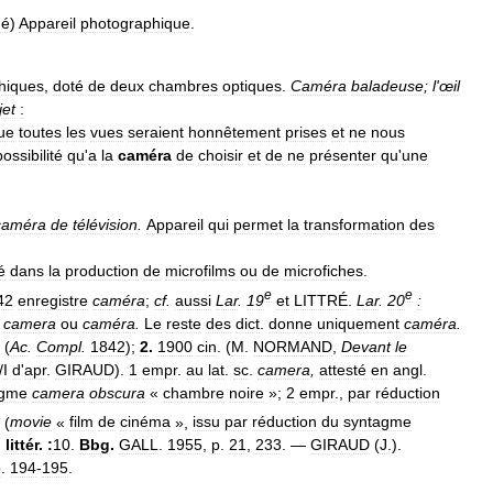
ué
)
Appareil
photographique
.
hiques
,
doté
de
deux
chambres
optiques
.
Caméra
baladeuse
;
l
'
œil
jet
:
ue
toutes
les
vues
seraient
honnêtement
prises
et
ne
nous
possibilité
qu
'
a
la
caméra
de
choisir
et
de
ne
présenter
qu
'
une
caméra
de
télévision
.
Appareil
qui
permet
la
transformation
des
é
dans
la
production
de
microfilms
ou
de
microfiches
.
e
e
42
enregistre
caméra
;
cf
.
aussi
Lar
.
19
et
LITTRÉ
.
Lar
.
20
:
camera
ou
caméra
.
Le
reste
des
dict
.
donne
uniquement
caméra
.
(
Ac
.
Compl
.
1842
);
2
.
1900
cin
. (
M
.
NORMAND
,
Devant
le
/
I
d
'
apr
.
GIRAUD
).
1
empr
.
au
lat
.
sc
.
camera
,
attesté
en
angl
.
agme
camera
obscura
«
chambre
noire
»;
2
empr
.,
par
réduction
(
movie
«
film
de
cinéma
»,
issu
par
réduction
du
syntagme
.
littér
.
:
10
.
Bbg
.
GALL
.
1955
,
p
.
21
,
233
. —
GIRAUD
(
J
.).
p
.
194
-
195
.