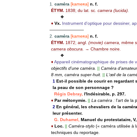
1
.
caméra
[
kameʀa
]
n
.
f
.
ÉTYM
.
1838
;
du
lat
.
sc
.
camera
(
lucida
).
❖
♦
Vx
.
Instrument
d
'
optique
pour
dessiner
,
ap
————————
2
.
caméra
[
kameʀa
]
n
.
f
.
ÉTYM
.
1872
;
angl
.
(
movie
)
camera
,
même
camera
obscura
.
→
Chambre
noire
.
❖
♦
Appareil
cinématographique
de
prises
de
objectifs
d
'
une
caméra
.
||
Caméra
d
'
amateur
8
mm
,
caméra
super
-
huit
.
||
L
'
œil
de
la
camé
1
Est
-
il
possible
de
courir
en
regardant
la
peau
de
son
personnage
?
Régis
Debray
,
l
'
Indésirable
,
p
.
297
.
♦
Par
métonymie
.
||
La
caméra
:
l
'
art
de
la
p
2
En
général
,
les
chevaliers
de
la
camér
leur
présenter
.
G
.
Duhamel
,
Manuel
du
protestataire
,
V
♦
Loc
.
||
Caméra
-
stylo
(«
caméra
utilisée
à
l
techniques
du
reportage
.