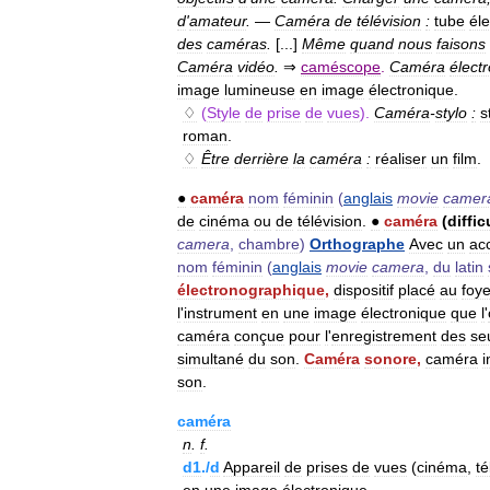
d
'
amateur
.
—
Caméra
de
télévision
:
tube
él
des
caméras
.
[...]
Même
quand
nous
faisons
Caméra
vidéo
.
⇒
caméscope
.
Caméra
élect
image
lumineuse
en
image
électronique
.
♢
(
Style
de
prise
de
vues
).
Caméra
-
stylo
:
s
roman
.
♢
Être
derrière
la
caméra
:
réaliser
un
film
.
●
caméra
nom
féminin
(
anglais
movie
camer
de
cinéma
ou
de
télévision
.
●
caméra
(
diffic
camera
,
chambre
)
Orthographe
Avec
un
ac
nom
féminin
(
anglais
movie
camera
,
du
latin
électronographique
,
dispositif
placé
au
foye
l
'
instrument
en
une
image
électronique
que
l
'
caméra
conçue
pour
l
'
enregistrement
des
se
simultané
du
son
.
Caméra
sonore
,
caméra
i
son
.
caméra
n
.
f
.
d1
./
d
Appareil
de
prises
de
vues
(
cinéma
,
té