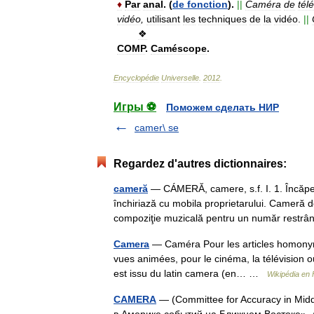
♦
Par
anal
. (
de
fonction
).
||
Caméra
de
tél
vidéo
,
utilisant
les
techniques
de
la
vidéo
.
||
❖
COMP
.
Caméscope
.
Encyclopédie
Universelle
.
2012
.
Игры ⚽
Поможем сделать НИР
camer\ se
Regardez d'autres dictionnaires:
cameră
— CÁMERĂ, camere, s.f. I. 1. Încăpe
închiriază cu mobila proprietarului. Cameră d
compoziţie muzicală pentru un număr rest
Camera
— Caméra Pour les articles homonym
vues animées, pour le cinéma, la télévision o
est issu du latin camera (en… …
Wikipédia en 
CAMERA
— (Committee for Accuracy in Mid