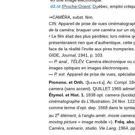
en
une
image
électronique
.
d2
./
d
(
Proche
-
Orient
;
Qu
ébec
,
emploi
critiq
⇒
CAMÉRA
,
subst
.
fém
.
CIN
.
Appareil
de
prise
de
vues
cinématograp
de
la
caméra
;
braquer
une
caméra
sur
un
ob
•
Le
film
était
des
plus
pénibles
;
lors
même
q
présenteraient
rien
que
d
'
authentique
,
cette
face
de
la
réalité
l
'
invite
aux
pires
tromperies
.
GIDE
,
Journal
,
1941
,
p
.
103
.
—
P
.
anal
.,
TÉLÉV
.
Caméra
électronique
ou
images
optiques
en
images
électroniques
.
—
P
.
ext
.
Appareil
de
prise
de
vues
,
spécialis
Prononc
.
et
Orth
.
:
[
].
Ac
.
Compl
.
18
camera
(
sans
accent
).
QUILLET
1965
admet
Étymol
.
et
Hist
.
1
.
1838
opt
.
camera
(
lucida
)
cinématographe
ds
L
'
Illustration
,
24
févr
.
122
comme
terme
d
'
opt
.
dep
.
1668
dans
le
synt
e
au
2
élément
,
à
l
'
anglo
-
amér
.
movie
camera
moving
picture
«
image
mobile
»).
Fréq
.
abs
Caméra
,
scénario
,
studio
.
Vie
Lang
.
1964
,
p