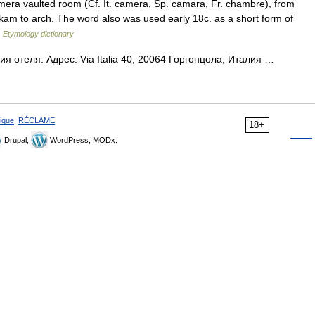
mera vaulted room (Cf. It. camera, Sp. camara, Fr. chambre), from
kam to arch. The word also was used early 18c. as a short form of
…
Etymology dictionary
я отеля: Адрес: Via Italia 40, 20064 Горгонцола, Италия …
ique
,
RÉCLAME
18+
Drupal,
WordPress, MODx.