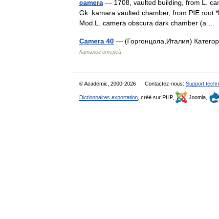
camera
— 1708, vaulted building, from L. ca
Gk. kamara vaulted chamber, from PIE root *
Mod.L. camera obscura dark chamber (a 
Camera 40
— (Горгонцола,Италия) Категори
Каталог отелей
© Academic, 2000-2026
Contactez-nous:
Support techn
Dictionnaires exportation
, créé sur PHP,
Joomla,